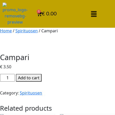
0
€
0.00
Home
/
Spirituosen
/ Campari
Campari
€
3.50
Add to cart
Category:
Spirituosen
Related products