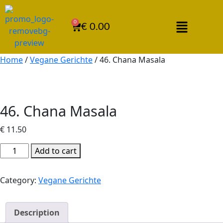
0
€
0.00
Home
/
Vegane Gerichte
/ 46. Chana Masala
46. Chana Masala
€
11.50
Add to cart
Category:
Vegane Gerichte
Description