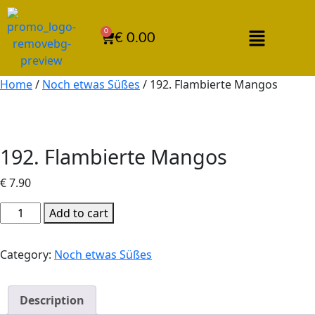
0
€
0.00
Home
/
Noch etwas Süßes
/ 192. Flambierte Mangos
192. Flambierte Mangos
€
7.90
Add to cart
Category:
Noch etwas Süßes
Description