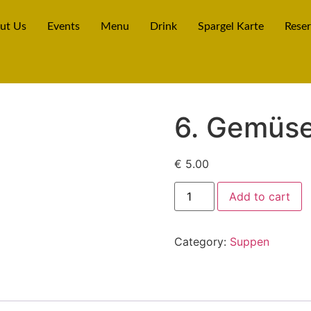
ut Us
Events
Menu
Drink
Spargel Karte
Reser
6. Gemüs
€
5.00
Add to cart
Category:
Suppen