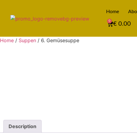
Home
Abo
0
€
0.00
Home
/
Suppen
/ 6. Gemüsesuppe
Description