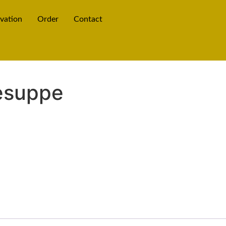
vation
Order
Contact
esuppe