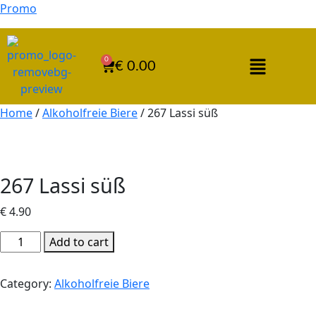
Promo
0
€
0.00
Home
/
Alkoholfreie Biere
/ 267 Lassi süß
267 Lassi süß
€
4.90
Add to cart
Category:
Alkoholfreie Biere