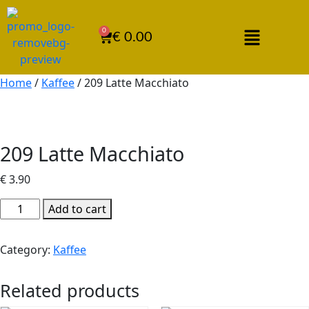
0
€
0.00
Home
/
Kaffee
/ 209 Latte Macchiato
209 Latte Macchiato
€
3.90
Add to cart
Category:
Kaffee
Related products