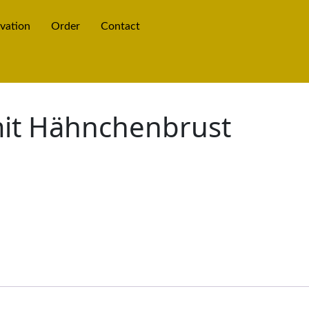
vation
Order
Contact
mit Hähnchenbrust