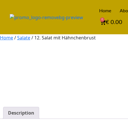
Home
Abo
0
€
0.00
Home
/
Salate
/ 12. Salat mit Hähnchenbrust
Description