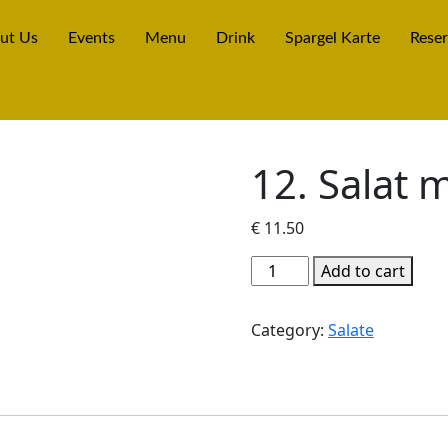
ut Us
Events
Menu
Drink
Spargel Karte
Reser
12. Salat 
€
11.50
Add to cart
Category:
Salate