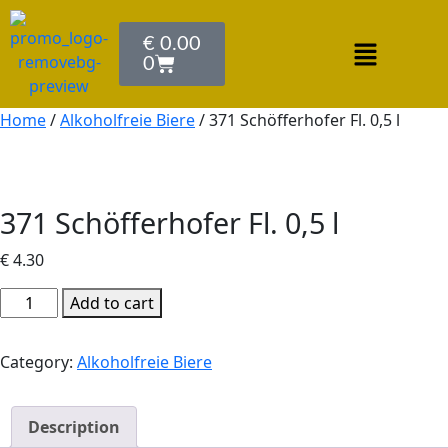
€
0.00
0
Home
/
Alkoholfreie Biere
/ 371 Schöfferhofer Fl. 0,5 l
371 Schöfferhofer Fl. 0,5 l
€
4.30
Add to cart
Category:
Alkoholfreie Biere
Description