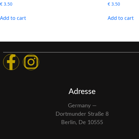
€
3.50
€
3.50
Add to cart
Add to cart
Adresse
Germany —
Dortmunder Straße 8
Berlin, De 10555