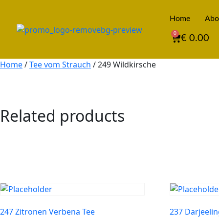
Home
Abo
0
€
0.00
Home
/
Tee vom Strauch
/ 249 Wildkirsche
Related products
247 Zitronen Verbena Tee
237 Darjeeli