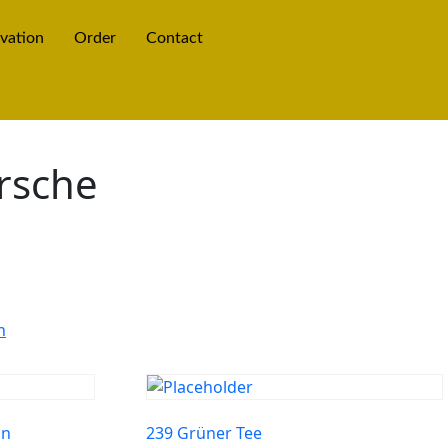
vation
Order
Contact
rsche
h
on
239 Grüner Tee