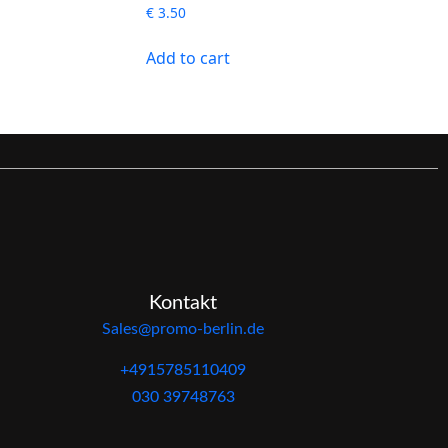
€
3.50
Add to cart
Kontakt
Sales@promo-berlin.de
+4915785110409
030 39748763