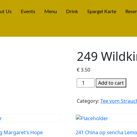
ut Us
Events
Menu
Drink
Spargel Karte
Reser
249 Wildki
€
3.50
Add to cart
Category:
Tee vom Strauc
ng Margaret‘s Hope
241 China op sencha Lem