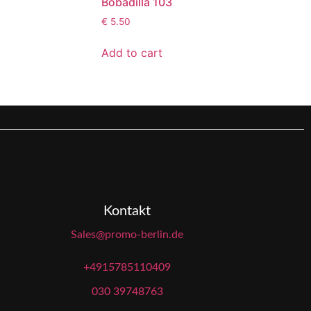
Bobadilla 103
€
5.50
Add to cart
Kontakt
Sales@promo-berlin.de
+4915785110409
030 39748763