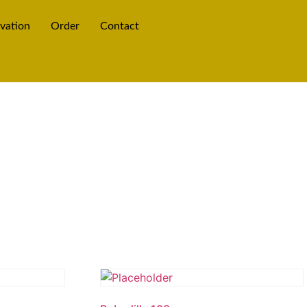
vation
Order
Contact