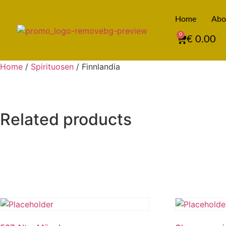
Home
Abo
0
€
0.00
Home
/
Spirituosen
/ Finnlandia
Related products