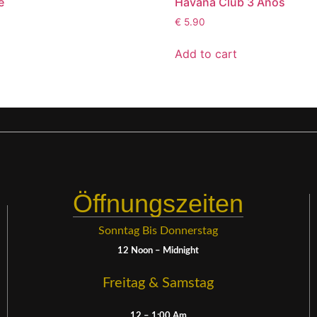
e
Havana Club 3 Años
€
5.90
Add to cart
Öffnungszeiten
Sonntag Bis Donnerstag
12 Noon – Midnight
Freitag & Samstag
12 – 1:00 Am