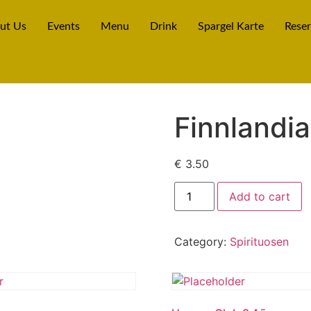
ut Us
Events
Menu
Drink
Spargel Karte
Reser
Finnlandia
€
3.50
Add to cart
Category:
Spirituosen