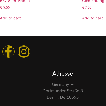
537 Alter Mönch
Glenmorangi
€
5.50
€
7.50
Add to cart
Add to cart
Adresse
Germany —
Dortmunder Straße 8
Berlin, De 10555