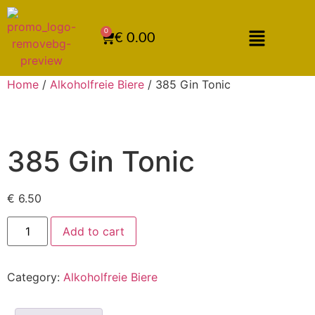
0
€
0.00
Home
/
Alkoholfreie Biere
/ 385 Gin Tonic
385 Gin Tonic
€
6.50
Add to cart
Category:
Alkoholfreie Biere